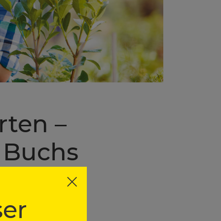
ten –
n Buchs
er