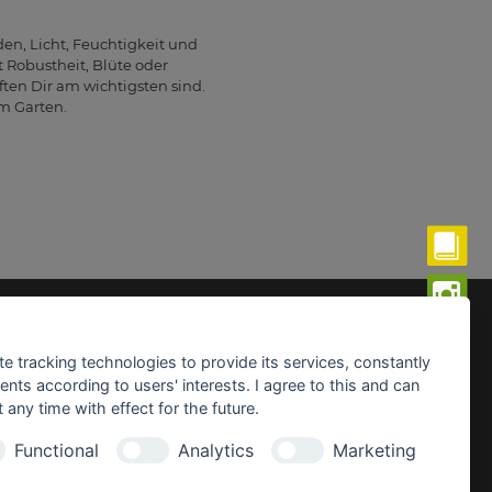
en, Licht, Feuchtigkeit und
 Robustheit, Blüte oder
ten Dir am wichtigsten sind.
m Garten.
fnungszeiten:
ntag - Freitag:
te tracking technologies to provide its services, constantly
0 - 19.00 Uhr
ts according to users' interests. I agree to this and can
any time with effect for the future.
mstag:
0 - 18.00 Uhr
Functional
Analytics
Marketing