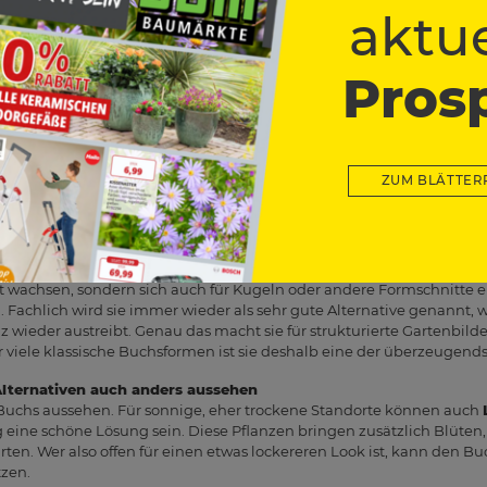
Buchsbild liegt der Japanische Hülsenstrauch, also
Ilex crenata
. E
aktue
oder
Euonymus japonicus
, weil sie ordentlich und dicht wirken und
ex ist allerdings wichtig, den Standort im Blick zu behalten: Er mag 
en und wächst am besten in gut drainierten, neutralen bis sauren B
Pros
 Garten automatisch die beste Lösung.
infassungen gibt es mehrere gute Optionen
drige Beetkante oder kleine Hecke ersetzen möchtest, kommen auc
 nitida
oder
Lonicera pileata
sowie kompakte Spindelstrauch-Sorten
ZUM BLÄTTER
h und eignen sich gut für klare Linien im Garten. Liguster ist zudem 
as Schatten, während Lonicera als gut schnittverträglich und insge
sich auch größere Buchsflächen meist gut ersetzen.
are Formen ist die Eibe stark
cht wachsen, sondern sich auch für Kugeln oder andere Formschnitte e
 Fachlich wird sie immer wieder als sehr gute Alternative genannt, w
z wieder austreibt. Genau das macht sie für strukturierte Gartenbild
r viele klassische Buchsformen ist sie deshalb eine der überzeugen
Alternativen auch anders aussehen
 Buchs aussehen. Für sonnige, eher trockene Standorte können auch
 eine schöne Lösung sein. Diese Pflanzen bringen zusätzlich Blüten
rten. Wer also offen für einen etwas lockereren Look ist, kann den B
tzen.