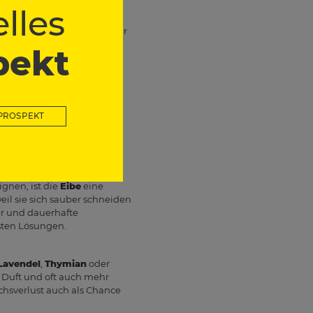
benfalls häufig genannt
lles
 sich gut in formale
keine winter­nassen und sehr
öden. Damit ist er eine
pekt
h
Liguster
,
Zwerg-
 infrage. Diese Gehölze
PROSPEKT
robust gegenüber vielen
samt recht unkompliziert
ignen, ist die
Eibe
eine
eil sie sich sauber schneiden
er und dauerhafte
dsten Lösungen.
Lavendel
,
Thymian
oder
, Duft und oft auch mehr
uchsverlust auch als Chance