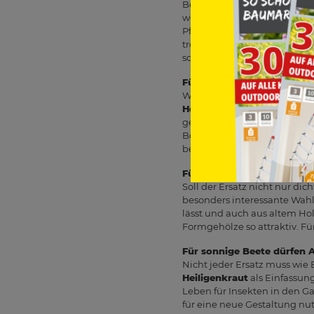
Besonders nah am typischen 
werden
Euonymus fortunei
Pflanzungen einfügen. Bei Il
trockenen, heißen Bedingung
schöne, aber nicht für jeden
Für niedrige Hecken und E
Wenn Du vor allem eine nie
Heckenkirsche
wie
Lonicera
gelten als schnittverträglic
Böden und verträgt auch etw
beschrieben wird. So lassen 
Für Kugeln, Figuren und kl
Soll der Ersatz nicht nur di
besonders interessante Wahl.
lässt und auch aus altem Hol
Formgehölze so attraktiv. Fü
Für sonnige Beete dürfen 
Nicht jeder Ersatz muss wie
Heiligenkraut
als Einfassung
Leben für Insekten in den Ga
für eine neue Gestaltung nu