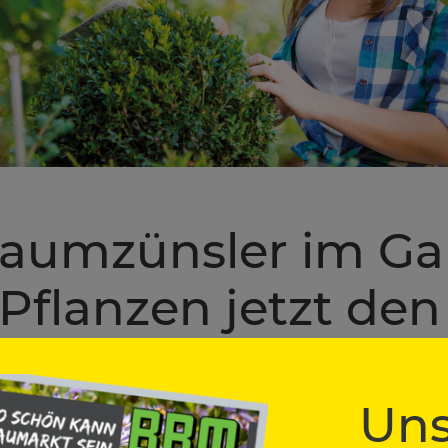
aumzünsler im Gar
Pflanzen jetzt de
en können
Uns
Look sind Ilex und Spindelstrauch beliebt